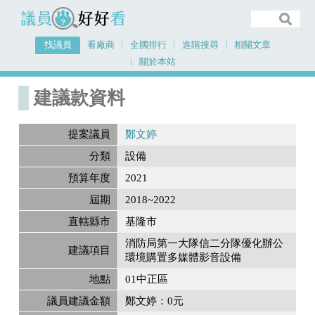
議員好好看
找議員
看廠商
全國排行
進階搜尋
相關文章
關於本站
首頁
建議款資料
建議款資料
提案議員
鄭文婷
分類
設備
預算年度
2021
屆期
2018~2022
直轄縣市
基隆市
消防局第一大隊信二分隊優化辦公
建議項目
環境購置多媒體影音設備
地點
01中正區
議員建議金額
鄭文婷：0元