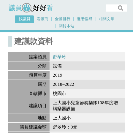
議員好好看
找議員
看廠商
全國排行
進階搜尋
相關文章
關於本站
首頁
建議款資料
建議款資料
提案議員
舒翠玲
分類
設備
預算年度
2019
屆期
2018~2022
直轄縣市
桃園市
上大國小兒童節奏樂隊108年度增
建議項目
購樂器設備
地點
上大國小
議員建議金額
舒翠玲：0元