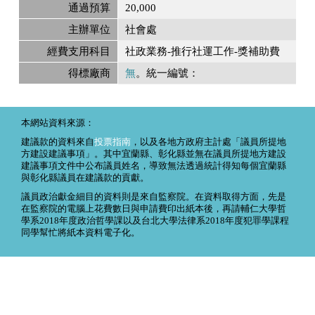
通過預算
20,000
主辦單位
社會處
經費支用科目
社政業務-推行社運工作-獎補助費
得標廠商
無
。統一編號：
本網站資料來源：
建議款的資料來自
投票指南
，以及各地方政府主計處「議員所提地
方建設建議事項」。其中宜蘭縣、彰化縣並無在議員所提地方建設
建議事項文件中公布議員姓名，導致無法透過統計得知每個宜蘭縣
與彰化縣議員在建議款的貢獻。
議員政治獻金細目的資料則是來自監察院。在資料取得方面，先是
在監察院的電腦上花費數日與申請費印出紙本後，再請輔仁大學哲
學系2018年度政治哲學課以及台北大學法律系2018年度犯罪學課程
同學幫忙將紙本資料電子化。