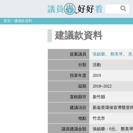
議員好好看
首頁
建議款資料
建議款資料
提案議員
張鎮榮
鄭美琴
吳
分類
活動
預算年度
2019
屆期
2018~2022
直轄縣市
新竹縣
建議項目
新崙里環保宣導暨里
地點
竹北市
議員建議金額
張鎮榮：0元
鄭美琴