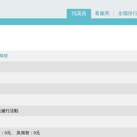
找議員
看廠商
全國排
旭智
民健行活動
：0元
吳旭智：0元