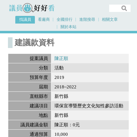
議員好好看
找議員
看廠商
全國排行
進階搜尋
相關文章
關於本站
首頁
建議款資料
建議款資料
提案議員
陳正順
分類
活動
預算年度
2019
屆期
2018~2022
直轄縣市
新竹縣
建議項目
環保宣導暨歷史文化知性參訪活動
地點
新竹縣
議員建議金額
陳正順：0元
通過預算
10,000