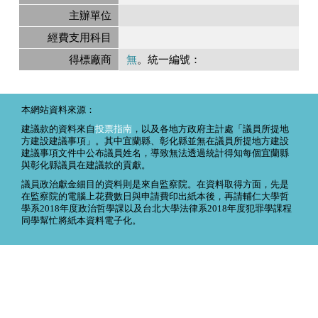
主辦單位
經費支用科目
得標廠商
無
。統一編號：
本網站資料來源：
建議款的資料來自
投票指南
，以及各地方政府主計處「議員所提地
方建設建議事項」。其中宜蘭縣、彰化縣並無在議員所提地方建設
建議事項文件中公布議員姓名，導致無法透過統計得知每個宜蘭縣
與彰化縣議員在建議款的貢獻。
議員政治獻金細目的資料則是來自監察院。在資料取得方面，先是
在監察院的電腦上花費數日與申請費印出紙本後，再請輔仁大學哲
學系2018年度政治哲學課以及台北大學法律系2018年度犯罪學課程
同學幫忙將紙本資料電子化。