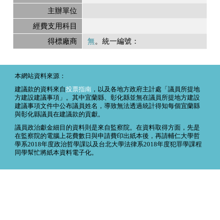
主辦單位
經費支用科目
得標廠商
無
。統一編號：
本網站資料來源：
建議款的資料來自
投票指南
，以及各地方政府主計處「議員所提地
方建設建議事項」。其中宜蘭縣、彰化縣並無在議員所提地方建設
建議事項文件中公布議員姓名，導致無法透過統計得知每個宜蘭縣
與彰化縣議員在建議款的貢獻。
議員政治獻金細目的資料則是來自監察院。在資料取得方面，先是
在監察院的電腦上花費數日與申請費印出紙本後，再請輔仁大學哲
學系2018年度政治哲學課以及台北大學法律系2018年度犯罪學課程
同學幫忙將紙本資料電子化。