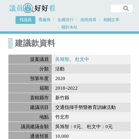
議員好好看
找議員
看廠商
全國排行
進階搜尋
相關文章
關於本站
首頁
建議款資料
建議款資料
提案議員
吳旭智
杜文中
分類
活動
預算年度
2020
屆期
2018~2022
直轄縣市
新竹縣
建議項目
交通指揮手勢暨教育訓練活動
地點
竹北市
議員建議金額
吳旭智：0元
杜文中：0元
通過預算
10,000