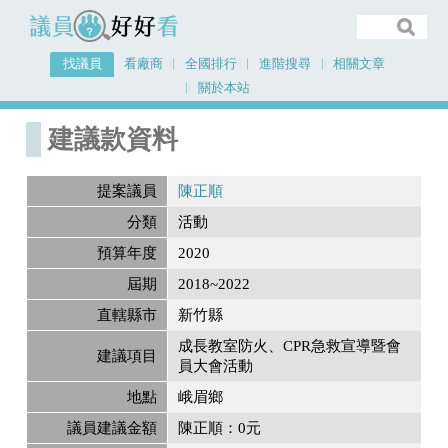
議員好好看
找議員
看廠商
全國排行
進階搜尋
相關文章
關於本站
首頁
建議款資料
建議款資料
提案議員
陳正順
分類
活動
預算年度
2020
屆期
2018~2022
直轄縣市
新竹縣
成長教室防火、CPR急救宣導暨會
建議項目
員大會活動
地點
峨眉鄉
議員建議金額
陳正順：0元