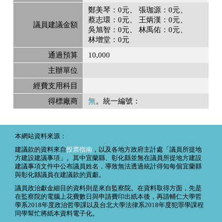
鄭美琴：0元
張珈源：0元
蔡志環：0元
王炳漢：0元
議員建議金額
吳旭智：0元
林禹佑：0元
林增堂：0元
通過預算
10,000
主辦單位
經費支用科目
得標廠商
無
。統一編號：
本網站資料來源：
建議款的資料來自
投票指南
，以及各地方政府主計處「議員所提地
方建設建議事項」。其中宜蘭縣、彰化縣並無在議員所提地方建設
建議事項文件中公布議員姓名，導致無法透過統計得知每個宜蘭縣
與彰化縣議員在建議款的貢獻。
議員政治獻金細目的資料則是來自監察院。在資料取得方面，先是
在監察院的電腦上花費數日與申請費印出紙本後，再請輔仁大學哲
學系2018年度政治哲學課以及台北大學法律系2018年度犯罪學課程
同學幫忙將紙本資料電子化。