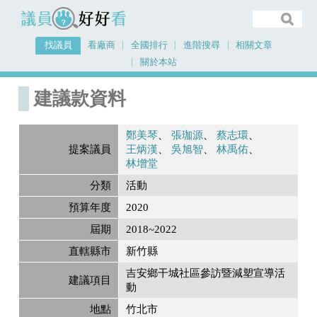
議員好好看
找議員
看廠商
全國排行
進階搜尋
相關文章
關於本站
首頁
建議款資料
建議款資料
鄭美琴
張珈源
蔡志環
提案議員
王炳漢
吳旭智
林禹佑
林增堂
分類
活動
預算年度
2020
屆期
2018~2022
直轄縣市
新竹縣
吉安鄉干城社區參訪暨減塑宣導活
建議項目
動
地點
竹北市