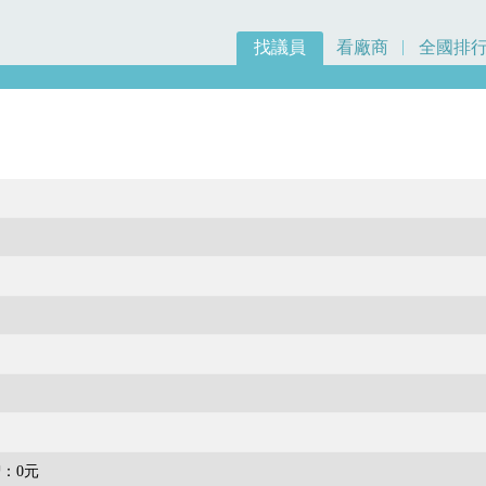
找議員
看廠商
全國排
：0元