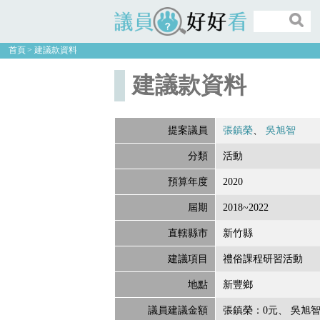
議員好好看
首頁
建議款資料
建議款資料
提案議員
張鎮榮
吳旭智
分類
活動
預算年度
2020
屆期
2018~2022
直轄縣市
新竹縣
建議項目
禮俗課程研習活動
地點
新豐鄉
議員建議金額
張鎮榮：0元
吳旭智