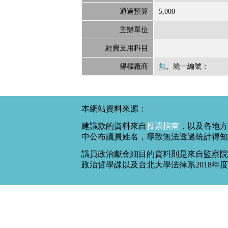
通過預算
5,000
主辦單位
經費支用科目
得標廠商
無
。統一編號：
本網站資料來源：
建議款的資料來自
投票指南
，以及各地方
中公布議員姓名，導致無法透過統計得知
議員政治獻金細目的資料則是來自監察院
政治哲學課以及台北大學法律系2018年