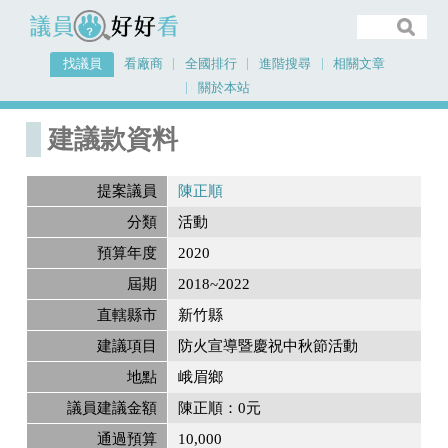
議員好好看
找議員
看廠商
全國排行
進階搜尋
相關文章
關於本站
首頁
建議款資料
建議款資料
提案議員
陳正順
分類
活動
預算年度
2020
屆期
2018~2022
直轄縣市
新竹縣
建議項目
防火宣導暨慶祝中秋節活動
地點
峨眉鄉
議員建議金額
陳正順：0元
通過預算
10,000