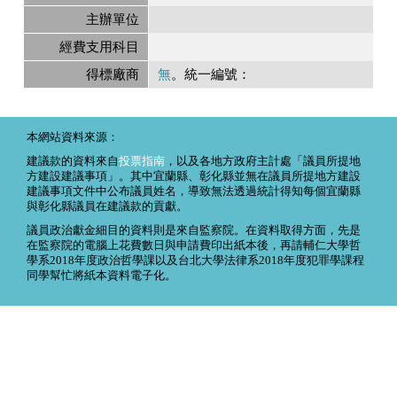
主辦單位
經費支用科目
得標廠商
無
。統一編號：
本網站資料來源：
建議款的資料來自
投票指南
，以及各地方政府主計處「議員所提地
方建設建議事項」。其中宜蘭縣、彰化縣並無在議員所提地方建設
建議事項文件中公布議員姓名，導致無法透過統計得知每個宜蘭縣
與彰化縣議員在建議款的貢獻。
議員政治獻金細目的資料則是來自監察院。在資料取得方面，先是
在監察院的電腦上花費數日與申請費印出紙本後，再請輔仁大學哲
學系2018年度政治哲學課以及台北大學法律系2018年度犯罪學課程
同學幫忙將紙本資料電子化。