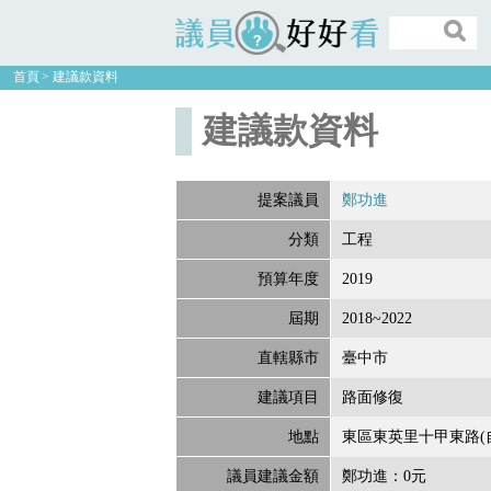
議員好好看
首頁
建議款資料
建議款資料
提案議員
鄭功進
分類
工程
預算年度
2019
屆期
2018~2022
直轄縣市
臺中市
建議項目
路面修復
地點
東區東英里十甲東路(
議員建議金額
鄭功進：0元