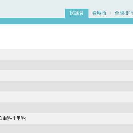
找議員
看廠商
全國排
自由路-十甲路)