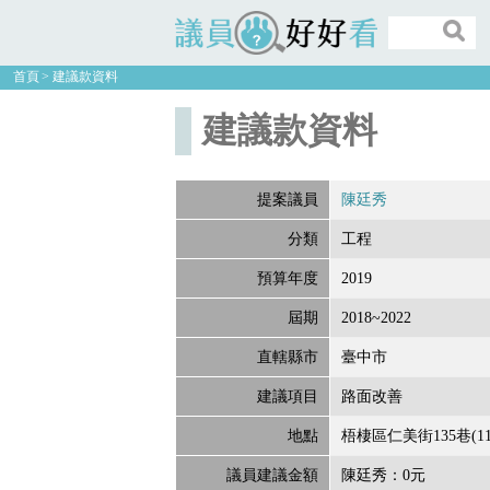
議員好好看
首頁
建議款資料
建議款資料
提案議員
陳廷秀
分類
工程
預算年度
2019
屆期
2018~2022
直轄縣市
臺中市
建議項目
路面改善
地點
梧棲區仁美街135巷(11
議員建議金額
陳廷秀：0元