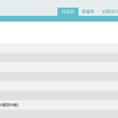
找議員
看廠商
全國排
6號至69號)