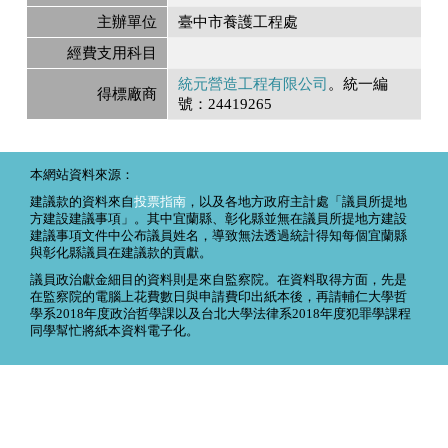
主辦單位
臺中市養護工程處
經費支用科目
統元營造工程有限公司
。統一編
得標廠商
號：24419265
本網站資料來源：
建議款的資料來自
投票指南
，以及各地方政府主計處「議員所提地
方建設建議事項」。其中宜蘭縣、彰化縣並無在議員所提地方建設
建議事項文件中公布議員姓名，導致無法透過統計得知每個宜蘭縣
與彰化縣議員在建議款的貢獻。
議員政治獻金細目的資料則是來自監察院。在資料取得方面，先是
在監察院的電腦上花費數日與申請費印出紙本後，再請輔仁大學哲
學系2018年度政治哲學課以及台北大學法律系2018年度犯罪學課程
同學幫忙將紙本資料電子化。