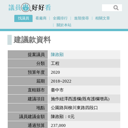
議員好好看
找議員
看廠商
全國排行
進階搜尋
相關文章
關於本站
首頁
建議款資料
建議款資料
提案議員
陳政顯
分類
工程
預算年度
2020
屆期
2018~2022
直轄縣市
臺中市
建議項目
施作紐澤西護欄(既有護欄增高)
地點
公園路與柳川東路四段口
議員建議金額
陳政顯：0元
通過預算
237,000