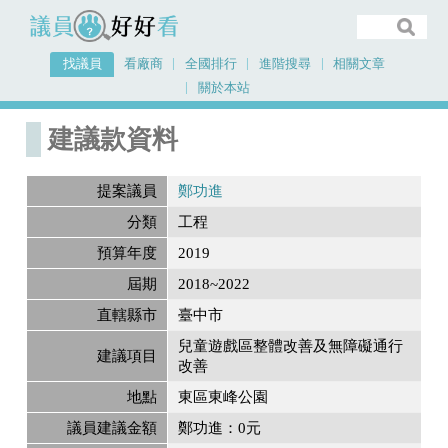
議員好好看
找議員
看廠商
全國排行
進階搜尋
相關文章
關於本站
首頁
建議款資料
建議款資料
提案議員
鄭功進
分類
工程
預算年度
2019
屆期
2018~2022
直轄縣市
臺中市
兒童遊戲區整體改善及無障礙通行
建議項目
改善
地點
東區東峰公園
議員建議金額
鄭功進：0元