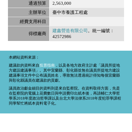
通過預算
2,563,000
主辦單位
臺中市養護工程處
經費支用科目
建鑫營造有限公司
。統一編號：
得標廠商
42572986
本網站資料來源：
建議款的資料來自
投票指南
，以及各地方政府主計處「議員所提地
方建設建議事項」。其中宜蘭縣、彰化縣並無在議員所提地方建設
建議事項文件中公布議員姓名，導致無法透過統計得知每個宜蘭縣
與彰化縣議員在建議款的貢獻。
議員政治獻金細目的資料則是來自監察院。在資料取得方面，先是
在監察院的電腦上花費數日與申請費印出紙本後，再請輔仁大學哲
學系2018年度政治哲學課以及台北大學法律系2018年度犯罪學課程
同學幫忙將紙本資料電子化。