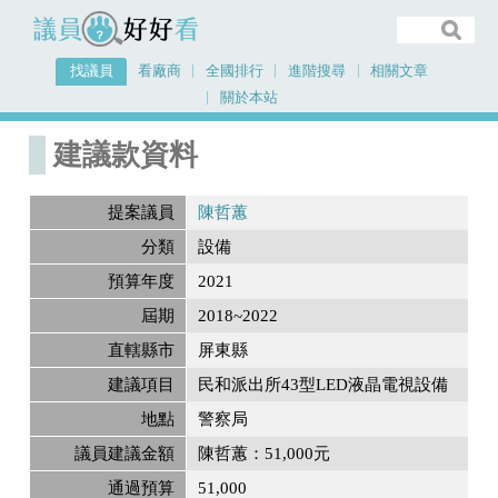
議員好好看
找議員
看廠商
全國排行
進階搜尋
相關文章
關於本站
首頁
建議款資料
建議款資料
提案議員
陳哲蕙
分類
設備
預算年度
2021
屆期
2018~2022
直轄縣市
屏東縣
建議項目
民和派出所43型LED液晶電視設備
地點
警察局
議員建議金額
陳哲蕙：51,000元
通過預算
51,000