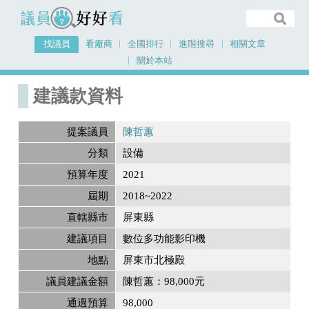
議員好好看
找議員
看廠商
全國排行
進階搜尋
相關文章
關於本站
首頁
建議款資料
建議款資料
提案議員
陳哲蕙
分類
設備
預算年度
2021
屆期
2018~2022
直轄縣市
屏東縣
建議項目
數位多功能影印機
地點
屏東市北極殿
議員建議金額
陳哲蕙：98,000元
通過預算
98,000