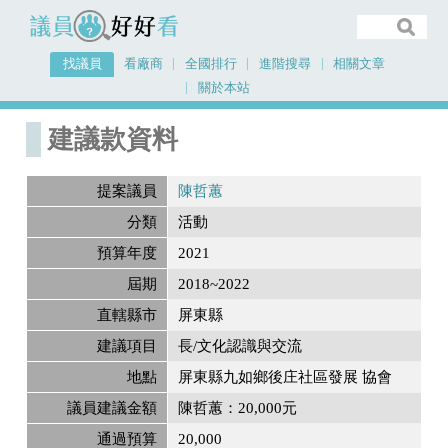
議員好好看
找議員
看廠商
全國排行
進階搜尋
相關文章
關於本站
首頁
建議款資料
建議款資料
提案議員
陳哲蕙
分類
活動
預算年度
2021
屆期
2018~2022
直轄縣市
屏東縣
建議項目
長/文化認識與交流
地點
屏東縣九如鄉後庄社區發展 協會
議員建議金額
陳哲蕙：20,000元
通過預算
20,000