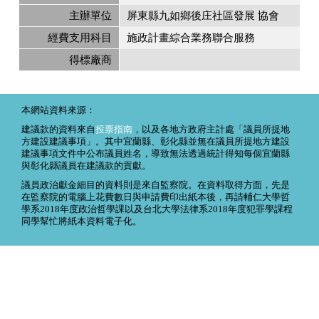
主辦單位
屏東縣九如鄉後庄社區發展 協會
經費支用科目
施政計畫綜合業務聯合服務
得標廠商
本網站資料來源：
建議款的資料來自
投票指南
，以及各地方政府主計處「議員所提地
方建設建議事項」。其中宜蘭縣、彰化縣並無在議員所提地方建設
建議事項文件中公布議員姓名，導致無法透過統計得知每個宜蘭縣
與彰化縣議員在建議款的貢獻。
議員政治獻金細目的資料則是來自監察院。在資料取得方面，先是
在監察院的電腦上花費數日與申請費印出紙本後，再請輔仁大學哲
學系2018年度政治哲學課以及台北大學法律系2018年度犯罪學課程
同學幫忙將紙本資料電子化。