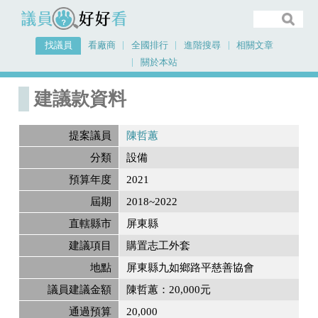
議員好好看
找議員
看廠商
全國排行
進階搜尋
相關文章
關於本站
首頁
建議款資料
建議款資料
提案議員
陳哲蕙
分類
設備
預算年度
2021
屆期
2018~2022
直轄縣市
屏東縣
建議項目
購置志工外套
地點
屏東縣九如鄉路平慈善協會
議員建議金額
陳哲蕙：20,000元
通過預算
20,000