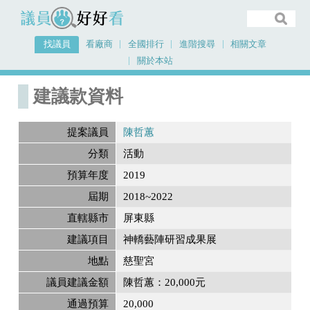
議員好好看
找議員
看廠商
全國排行
進階搜尋
相關文章
關於本站
首頁
建議款資料
建議款資料
提案議員
陳哲蕙
分類
活動
預算年度
2019
屆期
2018~2022
直轄縣市
屏東縣
建議項目
神轎藝陣研習成果展
地點
慈聖宮
議員建議金額
陳哲蕙：20,000元
通過預算
20,000