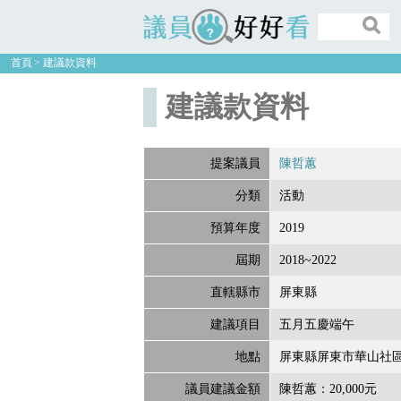
議員好好看
首頁
建議款資料
建議款資料
提案議員
陳哲蕙
分類
活動
預算年度
2019
屆期
2018~2022
直轄縣市
屏東縣
建議項目
五月五慶端午
地點
屏東縣屏東市華山社
議員建議金額
陳哲蕙：20,000元