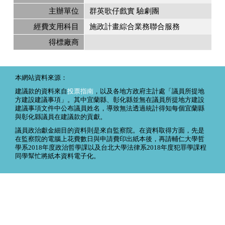
主辦單位
群英歌仔戲實 驗劇團
經費支用科目
施政計畫綜合業務聯合服務
得標廠商
本網站資料來源：
建議款的資料來自
投票指南
，以及各地方政府主計處「議員所提地
方建設建議事項」。其中宜蘭縣、彰化縣並無在議員所提地方建設
建議事項文件中公布議員姓名，導致無法透過統計得知每個宜蘭縣
與彰化縣議員在建議款的貢獻。
議員政治獻金細目的資料則是來自監察院。在資料取得方面，先是
在監察院的電腦上花費數日與申請費印出紙本後，再請輔仁大學哲
學系2018年度政治哲學課以及台北大學法律系2018年度犯罪學課程
同學幫忙將紙本資料電子化。