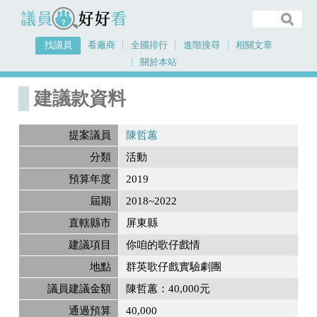
議員好好看
找議員
看廠商
全國排行
進階搜尋
相關文章
關於本站
首頁
建議款資料
建議款資料
提案議員
陳哲蕙
分類
活動
預算年度
2019
屆期
2018~2022
直轄縣市
屏東縣
建議項目
你咱的歌仔戲情
地點
群英歌仔戲實驗劇團
議員建議金額
陳哲蕙：40,000元
通過預算
40,000