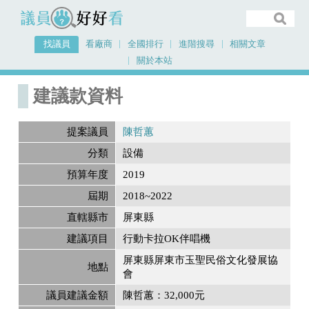
議員好好看
找議員
看廠商
全國排行
進階搜尋
相關文章
關於本站
首頁
建議款資料
建議款資料
提案議員
陳哲蕙
分類
設備
預算年度
2019
屆期
2018~2022
直轄縣市
屏東縣
建議項目
行動卡拉OK伴唱機
屏東縣屏東市玉聖民俗文化發展協
地點
會
議員建議金額
陳哲蕙：32,000元