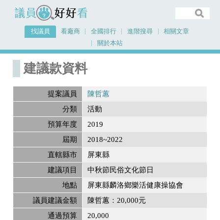
議員好好看
找議員
看廠商
全國排行
進階搜尋
相關文章
關於本站
首頁
建議款資料
建議款資料
提案議員
陳哲蕙
分類
活動
預算年度
2019
屆期
2018~2022
直轄縣市
屏東縣
建議項目
中秋節民俗文化節日
地點
屏東縣麟洛鄉樂活健康操協會
議員建議金額
陳哲蕙：20,000元
通過預算
20,000