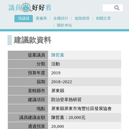
議員好好看
找議員
看廠商
全國排行
進階搜尋
相關文章
關於本站
首頁
建議款資料
建議款資料
提案議員
陳哲蕙
分類
活動
預算年度
2019
屆期
2018~2022
直轄縣市
屏東縣
建議項目
防治登革熱研習
地點
屏東縣屏東市海豐社區發展協會
議員建議金額
陳哲蕙：20,000元
通過預算
20,000