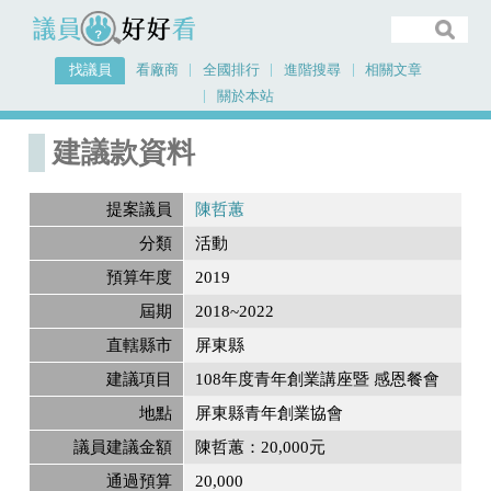
議員好好看
找議員
看廠商
全國排行
進階搜尋
相關文章
關於本站
首頁
建議款資料
建議款資料
提案議員
陳哲蕙
分類
活動
預算年度
2019
屆期
2018~2022
直轄縣市
屏東縣
建議項目
108年度青年創業講座暨 感恩餐會
地點
屏東縣青年創業協會
議員建議金額
陳哲蕙：20,000元
通過預算
20,000