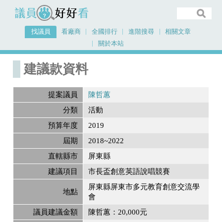
議員好好看
找議員
看廠商
全國排行
進階搜尋
相關文章
關於本站
首頁
建議款資料
建議款資料
提案議員
陳哲蕙
分類
活動
預算年度
2019
屆期
2018~2022
直轄縣市
屏東縣
建議項目
市長盃創意英語說唱競賽
屏東縣屏東市多元教育創意交流學
地點
會
議員建議金額
陳哲蕙：20,000元