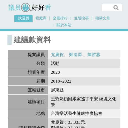
議員好好看
找議員
看廠商
全國排行
進階搜尋
相關文章
關於本站
首頁
建議款資料
建議款資料
提案議員
尤慶賀
鄭清原
陳哲蕙
分類
活動
預算年度
2020
屆期
2018~2022
直轄縣市
屏東縣
王爺奶奶回娘家巡丁平安 繞境文化
建議項目
祭
地點
台灣樂活養生健康推廣協會
尤慶賀：33,333元
議員建議金額
鄭清原：33,333元