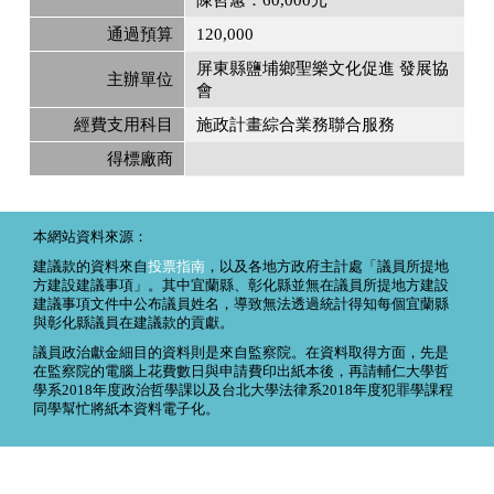
通過預算
120,000
屏東縣鹽埔鄉聖樂文化促進 發展協
主辦單位
會
經費支用科目
施政計畫綜合業務聯合服務
得標廠商
本網站資料來源：
建議款的資料來自
投票指南
，以及各地方政府主計處「議員所提地
方建設建議事項」。其中宜蘭縣、彰化縣並無在議員所提地方建設
建議事項文件中公布議員姓名，導致無法透過統計得知每個宜蘭縣
與彰化縣議員在建議款的貢獻。
議員政治獻金細目的資料則是來自監察院。在資料取得方面，先是
在監察院的電腦上花費數日與申請費印出紙本後，再請輔仁大學哲
學系2018年度政治哲學課以及台北大學法律系2018年度犯罪學課程
同學幫忙將紙本資料電子化。