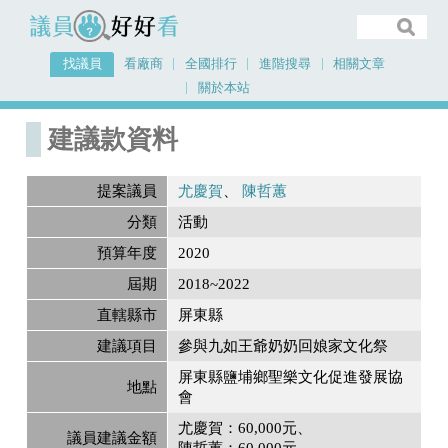
議員好好看
找議員
看廠商
全國排行
進階搜尋
相關文章
關於本站
首頁
建議款資料
建議款資料
提案議員
尤慶賀
陳哲蕙
分類
活動
預算年度
2020
屆期
2018~2022
直轄縣市
屏東縣
建議項目
參與九如王爺奶奶回娘家文化祭
屏東縣鹽埔鄉聖樂文化促進發展協
地點
會
尤慶賀：60,000元
議員建議金額
陳哲蕙：60,000元