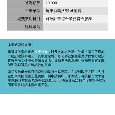
通過預算
20,000
主辦單位
屏東縣麟洛鄉 國聖宮
經費支用科目
施政計畫綜合業務聯合服務
得標廠商
本網站資料來源：
建議款的資料來自
投票指南
，以及各地方政府主計處「議員所提地
方建設建議事項」。其中宜蘭縣、彰化縣並無在議員所提地方建設
建議事項文件中公布議員姓名，導致無法透過統計得知每個宜蘭縣
與彰化縣議員在建議款的貢獻。
議員政治獻金細目的資料則是來自監察院。在資料取得方面，先是
在監察院的電腦上花費數日與申請費印出紙本後，再請輔仁大學哲
學系2018年度政治哲學課以及台北大學法律系2018年度犯罪學課程
同學幫忙將紙本資料電子化。