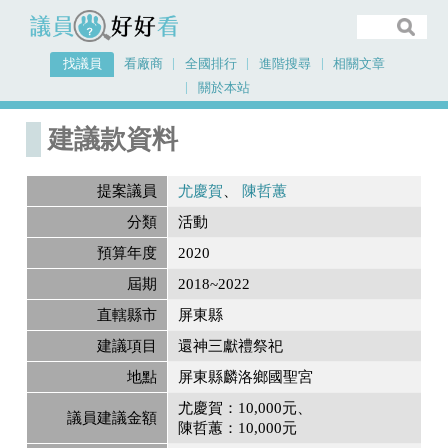
議員好好看
找議員
看廠商
全國排行
進階搜尋
相關文章
關於本站
首頁
建議款資料
建議款資料
提案議員
尤慶賀
陳哲蕙
分類
活動
預算年度
2020
屆期
2018~2022
直轄縣市
屏東縣
建議項目
還神三獻禮祭祀
地點
屏東縣麟洛鄉國聖宮
尤慶賀：10,000元
議員建議金額
陳哲蕙：10,000元