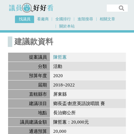
議員好好看
找議員
看廠商
全國排行
進階搜尋
相關文章
關於本站
首頁
建議款資料
建議款資料
提案議員
陳哲蕙
分類
活動
預算年度
2020
屆期
2018~2022
直轄縣市
屏東縣
建議項目
鄉長盃/創意英語說唱競 賽
地點
長治鄉公所
議員建議金額
陳哲蕙：20,000元
通過預算
20,000