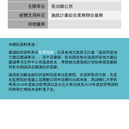
主辦單位
長治鄉公所
經費支用科目
施政計畫綜合業務聯合服務
得標廠商
本網站資料來源：
建議款的資料來自
投票指南
，以及各地方政府主計處「議員所提地
方建設建議事項」。其中宜蘭縣、彰化縣並無在議員所提地方建設
建議事項文件中公布議員姓名，導致無法透過統計得知每個宜蘭縣
與彰化縣議員在建議款的貢獻。
議員政治獻金細目的資料則是來自監察院。在資料取得方面，先是
在監察院的電腦上花費數日與申請費印出紙本後，再請輔仁大學哲
學系2018年度政治哲學課以及台北大學法律系2018年度犯罪學課程
同學幫忙將紙本資料電子化。