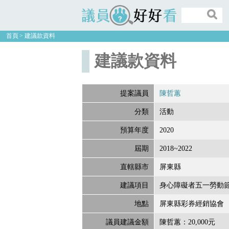
議員好好看
首頁
建議款資料
建議款資料
提案議員
陳哲蕙
分類
活動
預算年度
2020
屆期
2018~2022
直轄縣市
屏東縣
建議項目
身心障礙者五一勞動
地點
屏東縣彩券經銷協會
議員建議金額
陳哲蕙：20,000元