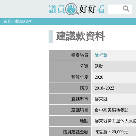
議員好好看
首頁
建議款資料
建議款資料
提案議員
陳哲蕙
分類
活動
預算年度
2020
屆期
2018~2022
直轄縣市
屏東縣
建議項目
台中高美濕地參訪
地點
屏東縣勞工退休人員
議員建議金額
陳哲蕙：20,000元