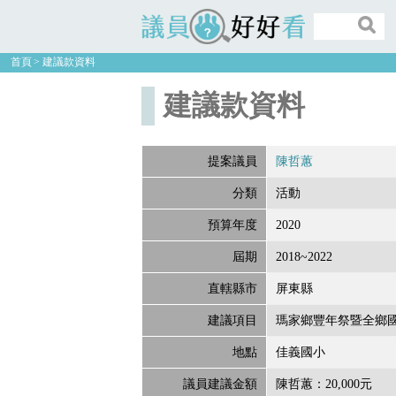
議員好好看
首頁
建議款資料
建議款資料
提案議員
陳哲蕙
分類
活動
預算年度
2020
屆期
2018~2022
直轄縣市
屏東縣
建議項目
瑪家鄉豐年祭暨全鄉國
地點
佳義國小
議員建議金額
陳哲蕙：20,000元