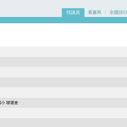
找議員
看廠商
全國排
小 聯運會