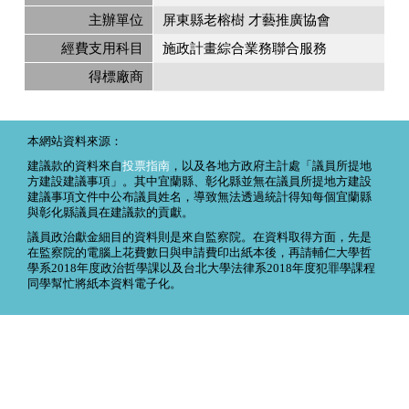
主辦單位
屏東縣老榕樹 才藝推廣協會
經費支用科目
施政計畫綜合業務聯合服務
得標廠商
本網站資料來源：
建議款的資料來自
投票指南
，以及各地方政府主計處「議員所提地
方建設建議事項」。其中宜蘭縣、彰化縣並無在議員所提地方建設
建議事項文件中公布議員姓名，導致無法透過統計得知每個宜蘭縣
與彰化縣議員在建議款的貢獻。
議員政治獻金細目的資料則是來自監察院。在資料取得方面，先是
在監察院的電腦上花費數日與申請費印出紙本後，再請輔仁大學哲
學系2018年度政治哲學課以及台北大學法律系2018年度犯罪學課程
同學幫忙將紙本資料電子化。