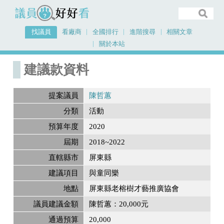
議員好好看
找議員
看廠商
全國排行
進階搜尋
相關文章
關於本站
首頁
建議款資料
建議款資料
提案議員
陳哲蕙
分類
活動
預算年度
2020
屆期
2018~2022
直轄縣市
屏東縣
建議項目
與童同樂
地點
屏東縣老榕樹才藝推廣協會
議員建議金額
陳哲蕙：20,000元
通過預算
20,000