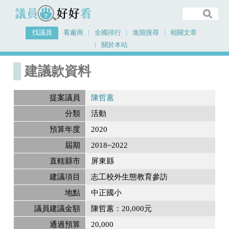
議員好好看
找議員
看廠商
全國排行
進階搜尋
相關文章
關於本站
首頁
建議款資料
建議款資料
提案議員
陳哲蕙
分類
活動
預算年度
2020
屆期
2018~2022
直轄縣市
屏東縣
建議項目
志工校外生態教育參訪
地點
中正國小
議員建議金額
陳哲蕙：20,000元
通過預算
20,000