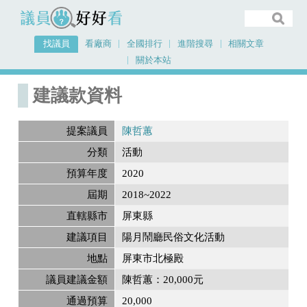
議員好好看
找議員
看廠商
全國排行
進階搜尋
相關文章
關於本站
首頁
建議款資料
建議款資料
提案議員
陳哲蕙
分類
活動
預算年度
2020
屆期
2018~2022
直轄縣市
屏東縣
建議項目
陽月鬧廳民俗文化活動
地點
屏東市北極殿
議員建議金額
陳哲蕙：20,000元
通過預算
20,000