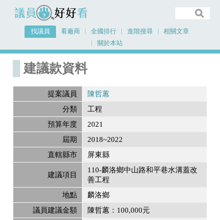
議員好好看
找議員
看廠商
全國排行
進階搜尋
相關文章
關於本站
首頁
建議款資料
建議款資料
提案議員
陳哲蕙
分類
工程
預算年度
2021
屆期
2018~2022
直轄縣市
屏東縣
110-麟洛鄉中山路和平巷水溝蓋改
建議項目
善工程
地點
麟洛鄉
議員建議金額
陳哲蕙：100,000元