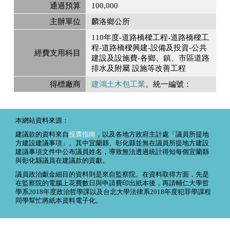
通過預算
100,000
主辦單位
麟洛鄉公所
110年度-道路橋樑工程-道路橋樑工
程-道路橋樑興建-設備及投資-公共
經費支用科目
建設及設施費-各鄉、鎮、市區道路
排水及附屬 設施等改善工程
得標廠商
建鴻土木包工業
。統一編號：
本網站資料來源：
建議款的資料來自
投票指南
，以及各地方政府主計處「議員所提地
方建設建議事項」。其中宜蘭縣、彰化縣並無在議員所提地方建設
建議事項文件中公布議員姓名，導致無法透過統計得知每個宜蘭縣
與彰化縣議員在建議款的貢獻。
議員政治獻金細目的資料則是來自監察院。在資料取得方面，先是
在監察院的電腦上花費數日與申請費印出紙本後，再請輔仁大學哲
學系2018年度政治哲學課以及台北大學法律系2018年度犯罪學課程
同學幫忙將紙本資料電子化。