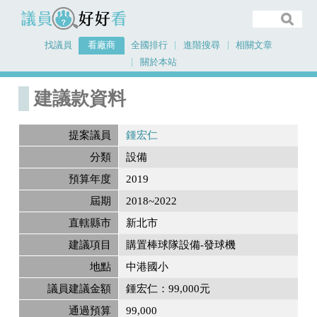
議員好好看
找議員
看廠商
全國排行
進階搜尋
相關文章
關於本站
首頁
建議款資料
建議款資料
提案議員
鍾宏仁
分類
設備
預算年度
2019
屆期
2018~2022
直轄縣市
新北市
建議項目
購置棒球隊設備-發球機
地點
中港國小
議員建議金額
鍾宏仁：99,000元
通過預算
99,000