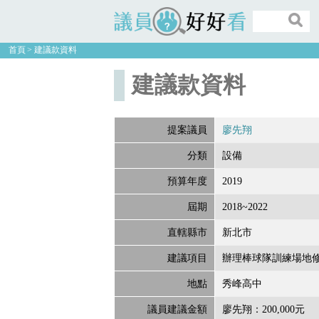
議員好好看
首頁
建議款資料
建議款資料
提案議員
廖先翔
分類
設備
預算年度
2019
屆期
2018~2022
直轄縣市
新北市
建議項目
辦理棒球隊訓練場地
地點
秀峰高中
議員建議金額
廖先翔：200,000元