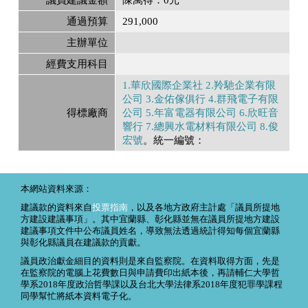
通過預算
291,000
主辦單位
經費支用科目
1.華欣國際企業社 2.羚馳企業有限
公司 3.金佑傢俱行 4.群飛電子有限
得標廠商
公司 5.年富電器有限公司 6.欣旺音
響行 7.總興水電材料有限公司 8.俊
宏號
。統一編號：
本網站資料來源：
建議款的資料來自
投票指南
，以及各地方政府主計處「議員所提地
方建設建議事項」。其中宜蘭縣、彰化縣並無在議員所提地方建設
建議事項文件中公布議員姓名，導致無法透過統計得知每個宜蘭縣
與彰化縣議員在建議款的貢獻。
議員政治獻金細目的資料則是來自監察院。在資料取得方面，先是
在監察院的電腦上花費數日與申請費印出紙本後，再請輔仁大學哲
學系2018年度政治哲學課以及台北大學法律系2018年度犯罪學課程
同學幫忙將紙本資料電子化。