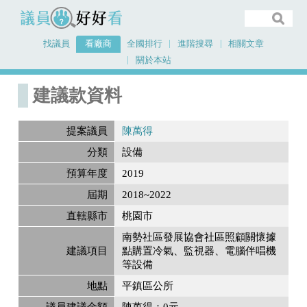
議員好好看
找議員
看廠商
全國排行
進階搜尋
相關文章
關於本站
首頁
建議款資料
建議款資料
提案議員
陳萬得
分類
設備
預算年度
2019
屆期
2018~2022
直轄縣市
桃園市
南勢社區發展協會社區照顧關懷據
建議項目
點購置冷氣、監視器、電腦伴唱機
等設備
地點
平鎮區公所
議員建議金額
陳萬得：0元