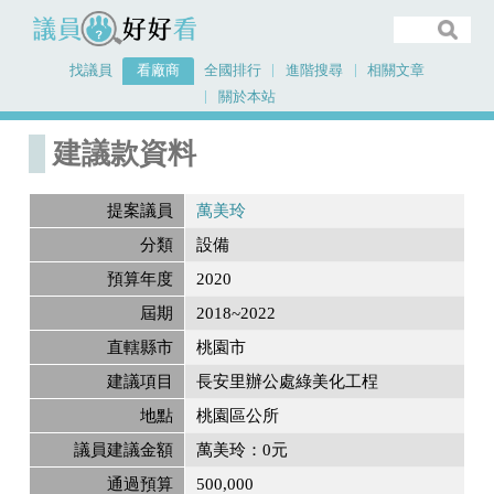
議員好好看
找議員
看廠商
全國排行
進階搜尋
相關文章
關於本站
首頁
建議款資料
建議款資料
提案議員
萬美玲
分類
設備
預算年度
2020
屆期
2018~2022
直轄縣市
桃園市
建議項目
長安里辦公處綠美化工桯
地點
桃園區公所
議員建議金額
萬美玲：0元
通過預算
500,000