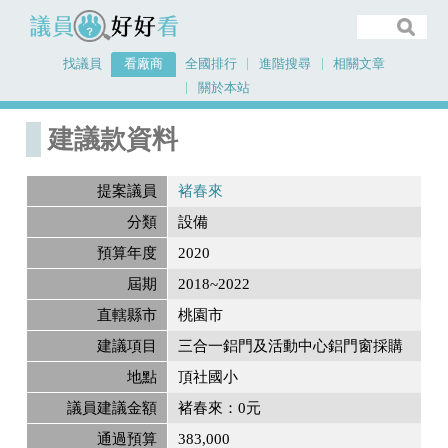
議員好好看
找議員
看廠商
全國排行
進階搜尋
相關文章
關於本站
首頁
建議款資料
建議款資料
提案議員
褚春來
分類
設備
預算年度
2020
屆期
2018~2022
直轄縣市
桃園市
建議項目
三合一鋁門及活動中心鋁門窗採購
地點
頂社國小
議員建議金額
褚春來：0元
通過預算
383,000