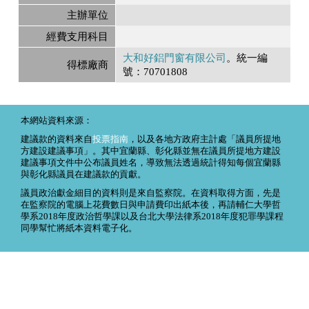
主辦單位
經費支用科目
大和好鋁門窗有限公司
。統一編
得標廠商
號：70701808
本網站資料來源：
建議款的資料來自
投票指南
，以及各地方政府主計處「議員所提地
方建設建議事項」。其中宜蘭縣、彰化縣並無在議員所提地方建設
建議事項文件中公布議員姓名，導致無法透過統計得知每個宜蘭縣
與彰化縣議員在建議款的貢獻。
議員政治獻金細目的資料則是來自監察院。在資料取得方面，先是
在監察院的電腦上花費數日與申請費印出紙本後，再請輔仁大學哲
學系2018年度政治哲學課以及台北大學法律系2018年度犯罪學課程
同學幫忙將紙本資料電子化。