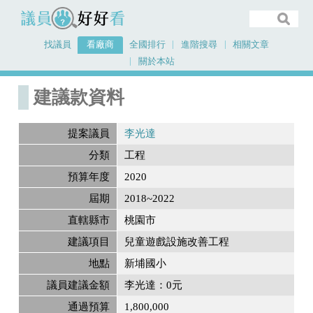
議員好好看
找議員
看廠商
全國排行
進階搜尋
相關文章
關於本站
首頁
建議款資料
建議款資料
提案議員
李光達
分類
工程
預算年度
2020
屆期
2018~2022
直轄縣市
桃園市
建議項目
兒童遊戲設施改善工程
地點
新埔國小
議員建議金額
李光達：0元
通過預算
1,800,000