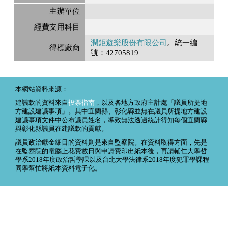
主辦單位
經費支用科目
潤鉅遊樂股份有限公司
。統一編
得標廠商
號：42705819
本網站資料來源：
建議款的資料來自
投票指南
，以及各地方政府主計處「議員所提地
方建設建議事項」。其中宜蘭縣、彰化縣並無在議員所提地方建設
建議事項文件中公布議員姓名，導致無法透過統計得知每個宜蘭縣
與彰化縣議員在建議款的貢獻。
議員政治獻金細目的資料則是來自監察院。在資料取得方面，先是
在監察院的電腦上花費數日與申請費印出紙本後，再請輔仁大學哲
學系2018年度政治哲學課以及台北大學法律系2018年度犯罪學課程
同學幫忙將紙本資料電子化。