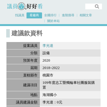
議員好好看
找議員
看廠商
全國排行
進階搜尋
相關文章
關於本站
首頁
建議款資料
建議款資料
提案議員
李光達
分類
設備
預算年度
2020
屆期
2018~2022
直轄縣市
桃園市
109年度志工暨獨輪車社團服裝購
建議項目
置
地點
海湖國小
議員建議金額
李光達：0元