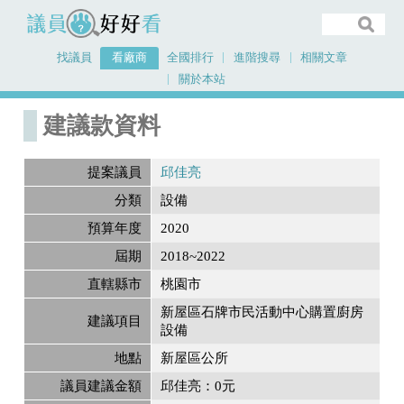
議員好好看
找議員
看廠商
全國排行
進階搜尋
相關文章
關於本站
首頁
建議款資料
建議款資料
提案議員
邱佳亮
分類
設備
預算年度
2020
屆期
2018~2022
直轄縣市
桃園市
新屋區石牌市民活動中心購置廚房
建議項目
設備
地點
新屋區公所
議員建議金額
邱佳亮：0元