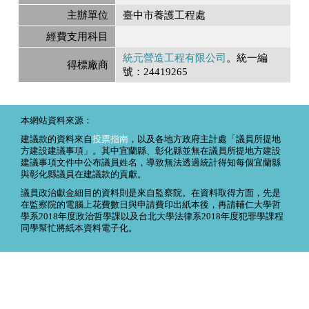
主辦單位
臺中市養護工程處
經費支用科目
統元營造工程有限公司
。統一編
得標廠商
號：24419265
本網站資料來源：
建議款的資料來自
投票指南
，以及各地方政府主計處「議員所提地
方建設建議事項」。其中宜蘭縣、彰化縣並無在議員所提地方建設
建議事項文件中公布議員姓名，導致無法透過統計得知每個宜蘭縣
與彰化縣議員在建議款的貢獻。
議員政治獻金細目的資料則是來自監察院。在資料取得方面，先是
在監察院的電腦上花費數日與申請費印出紙本後，再請輔仁大學哲
學系2018年度政治哲學課以及台北大學法律系2018年度犯罪學課程
同學幫忙將紙本資料電子化。