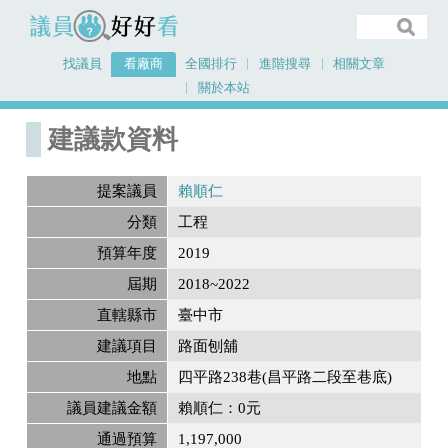
議員好好看
找議員
看廠商
全國排行
進階搜尋
相關文章
關於本站
首頁
建議款資料
建議款資料
提案議員
賴順仁
分類
工程
預算年度
2019
屆期
2018~2022
直轄縣市
臺中市
建議項目
路面刨舖
地點
四平路238巷(昌平路二段至巷底)
議員建議金額
賴順仁：0元
通過預算
1,197,000