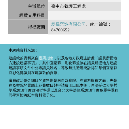
主辦單位
臺中市養護工程處
經費支用科目
磊橋營造有限公司
。統一編號：
得標廠商
84700652
本網站資料來源：
建議款的資料來自
投票指南
，以及各地方政府主計處「議員所提地
方建設建議事項」。其中宜蘭縣、彰化縣並無在議員所提地方建設
建議事項文件中公布議員姓名，導致無法透過統計得知每個宜蘭縣
與彰化縣議員在建議款的貢獻。
議員政治獻金細目的資料則是來自監察院。在資料取得方面，先是
在監察院的電腦上花費數日與申請費印出紙本後，再請輔仁大學哲
學系2018年度政治哲學課以及台北大學法律系2018年度犯罪學課程
同學幫忙將紙本資料電子化。