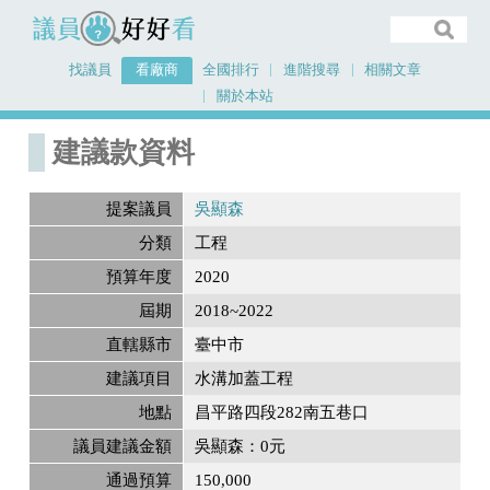
議員好好看
找議員
看廠商
全國排行
進階搜尋
相關文章
關於本站
首頁
建議款資料
建議款資料
提案議員
吳顯森
分類
工程
預算年度
2020
屆期
2018~2022
直轄縣市
臺中市
建議項目
水溝加蓋工程
地點
昌平路四段282南五巷口
議員建議金額
吳顯森：0元
通過預算
150,000