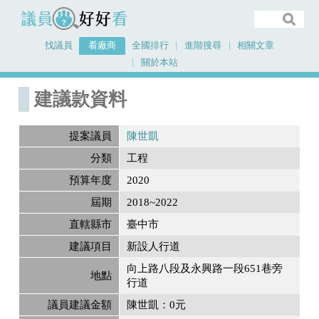
議員好好看
找議員
看廠商
全國排行
進階搜尋
相關文章
關於本站
首頁
建議款資料
建議款資料
提案議員
陳世凱
分類
工程
預算年度
2020
屆期
2018~2022
直轄縣市
臺中市
建議項目
新設人行道
向上路八段及永興路一段651巷旁
地點
行道
議員建議金額
陳世凱：0元