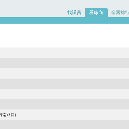
找議員
看廠商
全國排
芳南路口)