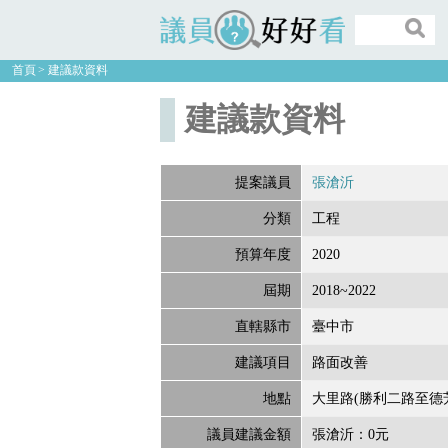
議員好好看
首頁
建議款資料
建議款資料
提案議員
張滄沂
分類
工程
預算年度
2020
屆期
2018~2022
直轄縣市
臺中市
建議項目
路面改善
地點
大里路(勝利二路至德
議員建議金額
張滄沂：0元