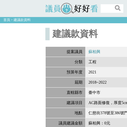
議員好好看
首頁
建議款資料
建議款資料
提案議員
蘇柏興
分類
工程
預算年度
2021
屆期
2018~2022
直轄縣市
臺中市
建議項目
AC路面修復，厚度5c
地點
仁慈街378號至386號
議員建議金額
蘇柏興：0元