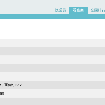
找議員
看廠商
全國排
m，面積約153㎡
門前